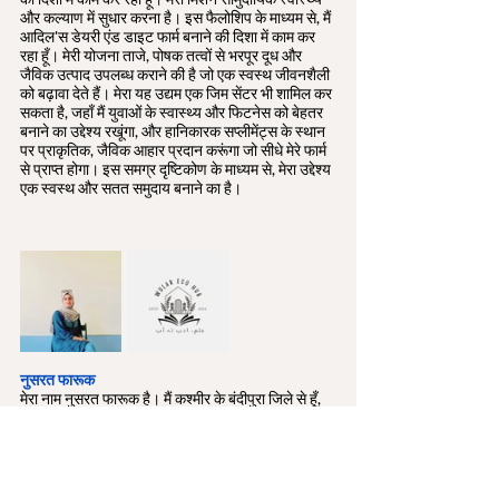
और कल्याण में सुधार करना है। इस फैलोशिप के माध्यम से, मैं 
आदिल'स डेयरी एंड डाइट फार्म बनाने की दिशा में काम कर 
रहा हूँ। मेरी योजना ताजे, पोषक तत्वों से भरपूर दूध और 
जैविक उत्पाद उपलब्ध कराने की है जो एक स्वस्थ जीवनशैली 
को बढ़ावा देते हैं। मेरा यह उद्यम एक जिम सेंटर भी शामिल कर 
सकता है, जहाँ मैं युवाओं के स्वास्थ्य और फिटनेस को बेहतर 
बनाने का उद्देश्य रखूंगा, और हानिकारक सप्लीमेंट्स के स्थान 
पर प्राकृतिक, जैविक आहार प्रदान करूंगा जो सीधे मेरे फार्म 
से प्राप्त होगा। इस समग्र दृष्टिकोण के माध्यम से, मेरा उद्देश्य 
एक स्वस्थ और सतत समुदाय बनाने का है।
नुसरत फारूक 
मेरा नाम नुसरत फारूक है। मैं कश्मीर के बंदीपुरा जिले से हूँ, 
जो एशिया की सबसे बड़ी ताजे पानी की झीलों में से एक, वूलर 
झील के पास स्थित है। इस जैव विविधता से भरपूर क्षेत्र में 
बड़ा होकर, जहां हरे-भरे जंगल, रंग-बिरंगी वनस्पतियाँ और 
अद्वितीय वन्यजीव हैं, मैंने प्रकृति के साथ गहरा संबंध स्थापित 
किया। हमारे नाजुक पारिस्थितिकी तंत्र को आने वाली 